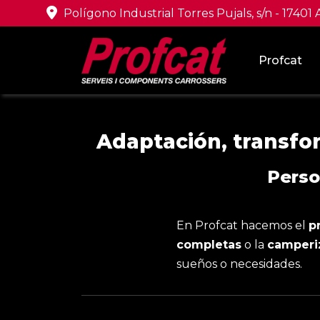
Polígono Industrial Torres Pujals, s/n - 17401
Profcat
Adaptación, transfo
Perso
En Profcat hacemos el
p
completas
o la
camperi
sueños o necesidades.