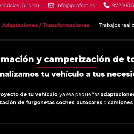
 Arbúcies (Girona)
info@profcat.es
972 861 
Adaptaciones / Transformaciones
Trabajos real
rmación y camperización de to
nalizamos tu vehículo a tus neces
royecto de tu vehículo
, ya sea pequeñas
adaptacione
zación de furgonetas
coches
,
autocares
o
camiones