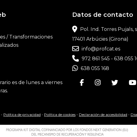
eb
Datos de contacto
Pol. Ind. Torres Pujals, 
es / Transformaciones
17401 Arbúcies (Girona)
alizados
info@profcat.es
972 861 545
-
638 055 
638 055 168
ario es de lunes a viernes
ras.
 -
Política de privacidad
-
Política de cookies
-
Declaración de accesibilidad
-
Dis