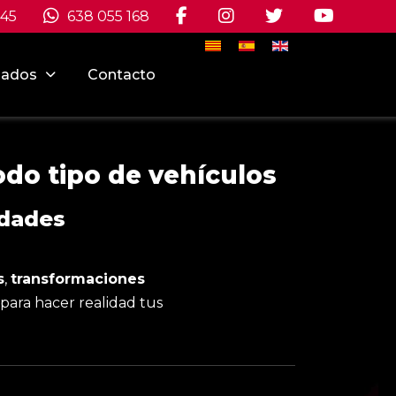
545
638 055 168
Seleccione su idioma
izados
Contacto
do tipo de vehículos
idades
s
,
transformaciones
para hacer realidad tus