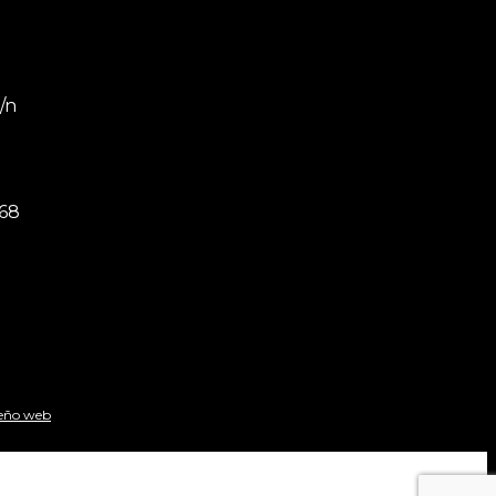
s/n
168
eño web